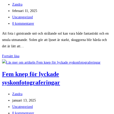
Inläggsförfattare:
Zandra
Inlägget
februari 11, 2025
publicerat:
Inläggskategori:
Uncategorized
Kommentarer
0 kommentarer
på
Att fota i gnistrande snö och strålande sol kan vara både fantastiskt och en
inlägget:
smula utmanande. Solen gör att ljuset är starkt, skuggorna blir hårda och
det är lätt att…
Så
Fortsätt läsa
får
du
Fem knep för lyckade
magiska
syskonfotograferingar
vinterbilder
i
Inläggsförfattare:
sol
Zandra
Inlägget
januari 13, 2025
publicerat:
Inläggskategori:
Uncategorized
Kommentarer
0 kommentarer