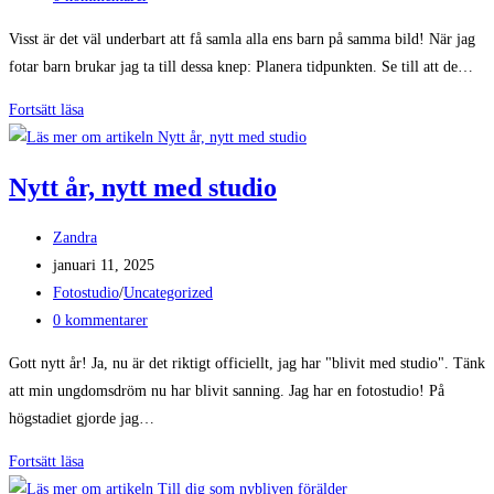
på
Visst är det väl underbart att få samla alla ens barn på samma bild! När jag
inlägget:
fotar barn brukar jag ta till dessa knep: Planera tidpunkten. Se till att de…
Fem
Fortsätt läsa
knep
för
Nytt år, nytt med studio
lyckade
syskonfotograferingar
Inläggsförfattare:
Zandra
Inlägget
januari 11, 2025
publicerat:
Inläggskategori:
Fotostudio
/
Uncategorized
Kommentarer
0 kommentarer
på
Gott nytt år! Ja, nu är det riktigt officiellt, jag har "blivit med studio". Tänk
inlägget:
att min ungdomsdröm nu har blivit sanning. Jag har en fotostudio! På
högstadiet gjorde jag…
Nytt
Fortsätt läsa
år,