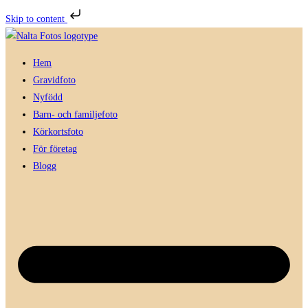
Skip to content
Hoppa
till
Hem
innehållet
Gravidfoto
Nyfödd
Barn- och familjefoto
Körkortsfoto
För företag
Blogg