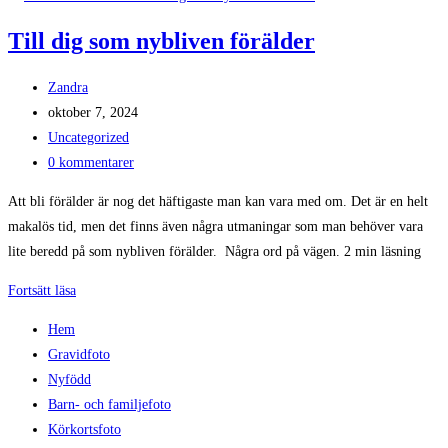
nytt
Till dig som nybliven förälder
med
studio
Inläggsförfattare:
Zandra
Inlägget
oktober 7, 2024
publicerat:
Inläggskategori:
Uncategorized
Kommentarer
0 kommentarer
på
Att bli förälder är nog det häftigaste man kan vara med om. Det är en helt
inlägget:
makalös tid, men det finns även några utmaningar som man behöver vara
lite beredd på som nybliven förälder. Några ord på vägen. 2 min läsning
Till
Fortsätt läsa
dig
Hem
som
Gravidfoto
nybliven
Nyfödd
förälder
Barn- och familjefoto
Körkortsfoto