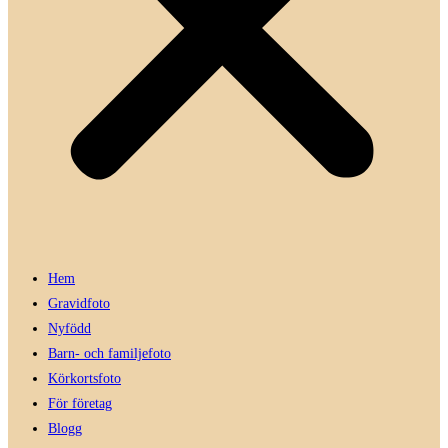
Hem
Gravidfoto
Nyfödd
Barn- och familjefoto
Körkortsfoto
För företag
Blogg