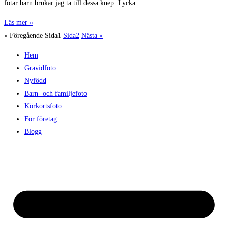
fotar barn brukar jag ta till dessa knep: Lycka
Läs mer »
« Föregående
Sida
1
Sida
2
Nästa »
Hem
Gravidfoto
Nyfödd
Barn- och familjefoto
Körkortsfoto
För företag
Blogg