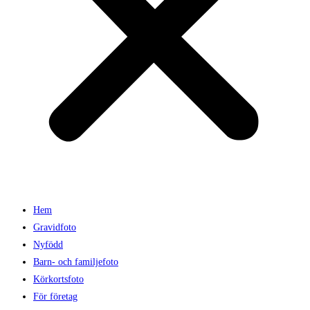
Hem
Gravidfoto
Nyfödd
Barn- och familjefoto
Körkortsfoto
För företag