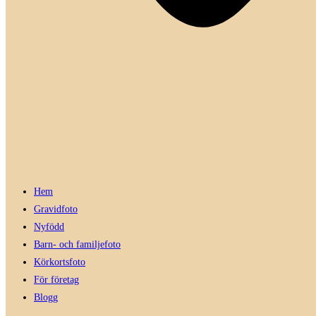
Hem
Gravidfoto
Nyfödd
Barn- och familjefoto
Körkortsfoto
För företag
Blogg